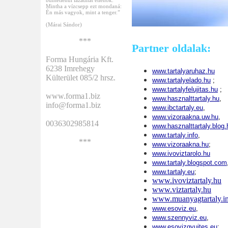
büntetlenül lázadhat ellenök.
Mintha a vízcsepp ezt mondaná:
Én más vagyok, mint a tenger.”
(Márai Sándor)
***
Partner oldalak:
Forma Hungária Kft.
6238 Imrehegy
www.tartalyaruhaz.hu
Külterület 085/2 hrsz.
www.tartalyelado.hu
;
www.tartalyfelujitas.hu
;
www.forma1.biz
www.hasznalttartaly.hu
,
info@forma1.biz
www.ibctartaly.eu
,
www.vizoraakna.uw.hu
,
0036302985814
www.hasznalttartaly.blog.
www.tartaly.info
,
***
www.vizoraakna.hu
;
www.ivoviztarolo.hu
www.tartaly.blogspot.com
www.tartaly.eu
;
www.ivoviztartaly.hu
www.viztartaly.hu
www.muanyagtartaly.i
www.esoviz.eu
,
www.szennyviz.eu
,
www.esovizgyujtes.eu
;