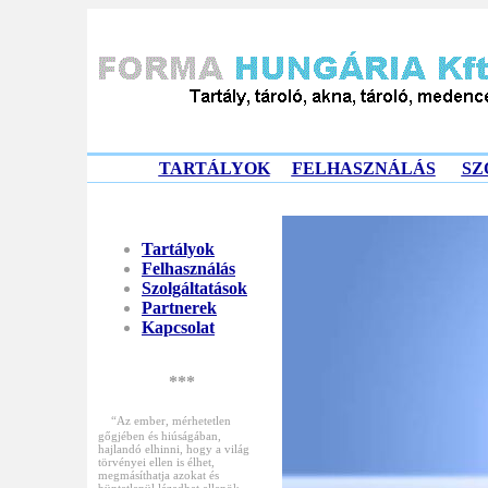
TARTÁLYOK
FELHASZNÁLÁS
SZ
Tartályok
Felhasználás
Szolgáltatások
Partnerek
Kapcsolat
***
“Az ember, mérhetetlen
gőgjében és hiúságában,
hajlandó elhinni, hogy a világ
törvényei ellen is élhet,
megmásíthatja azokat és